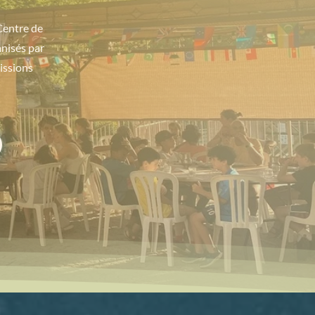
Centre de
anisés par
missions