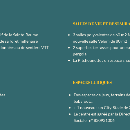
SALLES DE VIE ET RESTAUR
sif de la Sainte-Baume
3 salles polyvalentes de 60 m2 
de sa forêt millénaire
nouvelle salle Velum de 80 m2 a
données ou de sentiers VTT
2 superbes terrasses pour une s
pergola
La Pitchounette : un espace sna
ESPACES LUDIQUES
sées…
Des espaces de jeux, terrains de
babyfoot...
+ 1 nouveau : un City-Stade de
Le centre est agréé par la Dir
Sociale n° 830931006