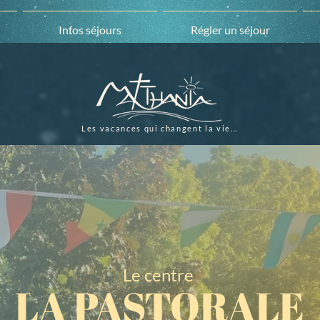
Infos séjours
Régler un séjour
Les vacances qui changent la vie...
Le centre
LA PASTORALE