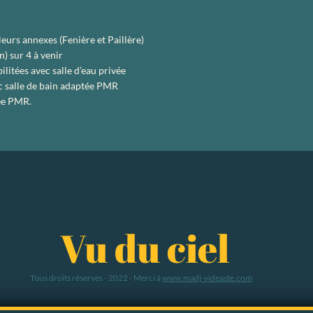
leurs annexes (Fenière et Paillère)
) sur 4 à venir
litées avec salle d’eau privée
ec salle de bain adaptée PMR
pée PMR.
Vu du ciel
Tous droits réservés - 2022 - Merci à
www.madj-videaste.com