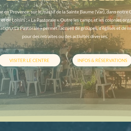
 en Provence, sur le massif de la Sainte Baume (Var), dans notre 
et de Loisirs : « La Pastorale ». Outre les camps et les colonies org
iation,« La Pastorale » permet l’accueil de groupes, d’églises et de 
pour des retraites ou des activités diverses.
VISITER LE CENTRE
INFOS & RÉSERVATIONS