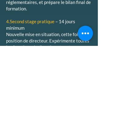
réglementaires, et prépare le bilan final de
formation.
4.Second stage pratique
– 14 jours
minimum
Nouvelle mise en situation, cette fois en
position de directeur. Expérimente toutes
les fonctions de direction et mets en
œuvre ton projet pédagogique avec ton
équipe.
À l’issue de ces 4 étapes, tu rédiges ton
bilan de formation pour la DRJSCS, et tu es
prêt à diriger !
ÉTAPES DE
FORMATION