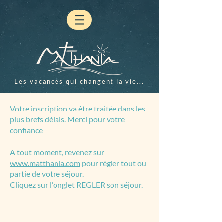
Les vacances qui changent la vie...
Votre inscription va être traitée dans les
plus brefs délais. Merci pour votre
confiance
A tout moment, revenez sur
www.matthania.com
pour régler tout ou
partie de votre séjour.
Cliquez sur l'onglet REGLER son séjour.