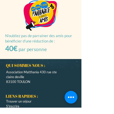
N'oubliez pas de parrainer des amis pour
bénéficier d'une réduction de :
40€
par personne
QUI SOMMES NOUS :
Association Matthania 430 rue ste
claire deville
83100 TOULON
LIENS RAPIDES :
Trouver un
séjour
S'inscrire
Servir dans un camp