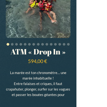
ATM « Drop In »
Prix
594,00 €
La marée est ton chronomètre… une
marée inhabituelle !
Entre falaises et criques, il faut
crapahuter, plonger, surfer sur les vagues
et passer les bouées géantes pour
atteindre chaque checkpoint. Balades
aquatiques, énigmes et missions