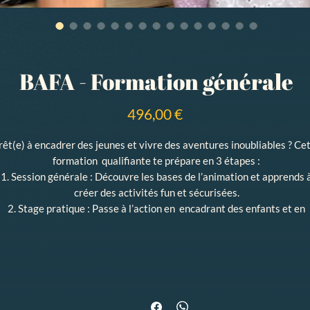
BAFA - Formation générale
Prix
496,00 €
rêt(e) à encadrer des jeunes et vivre des aventures inoubliables ? Ce
formation qualifiante te prépare en 3 étapes :
1. Session générale :
Découvre les bases de l’animation et apprends 
créer des activités fun et sécurisées.
2. Stage pratique :
Passe à l’action en encadrant des enfants et en
participant à l’organisation de vrais séjours.
3. Approfondissement :
Perfectionne tes compétences et partage to
expérience.
À la fin, tu sauras organiser des activités géniales, accompagner des
équipes et faire de chaque séjour un moment mémorable. Un parcour
pratique, motivant et fun,.