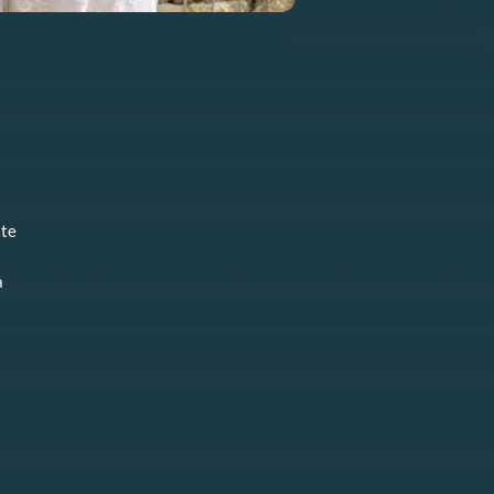
tte
à
n
s