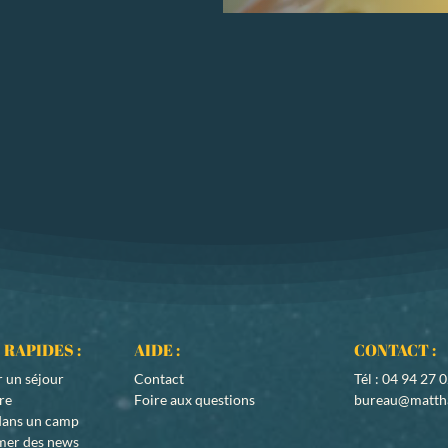
 RAPIDES :
AIDE :
CONTACT :
r un
séjour
Contact
Tél : 04 94 27 
ire
Foire aux questions
bureau@matth
 dans un camp
rmer des news