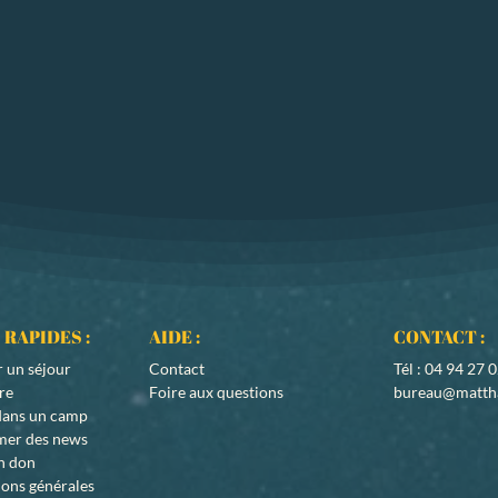
 RAPIDES :
AIDE :
CONTACT :
r un
séjour
Contact
Tél : 04 94 27 
ire
Foire aux questions
bureau@matth
 dans un camp
rmer des news
n don
ons générales