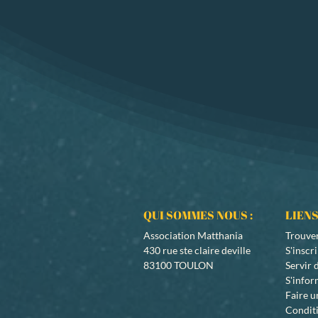
QUI SOMMES NOUS :
LIENS
Association Matthania
Trouve
430 rue ste claire deville
S'inscr
83100 TOULON
Servir
S'info
Faire u
Conditi