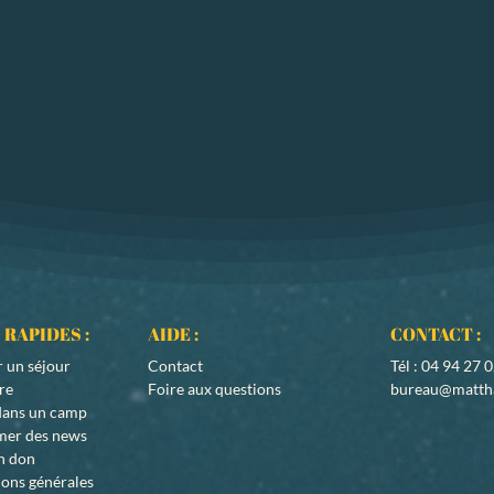
 RAPIDES :
AIDE :
CONTACT :
r un
séjour
Contact
Tél : 04 94 27 
ire
Foire aux questions
bureau@matth
 dans un camp
rmer des news
n don
ons générales