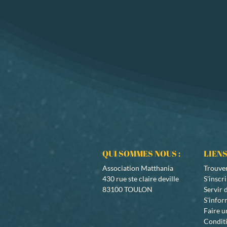
QUI SOMMES NOUS :
LIENS
Association Matthania
Trouve
430 rue ste claire deville
S'inscr
83100 TOULON
Servir
S'info
Faire u
Conditi