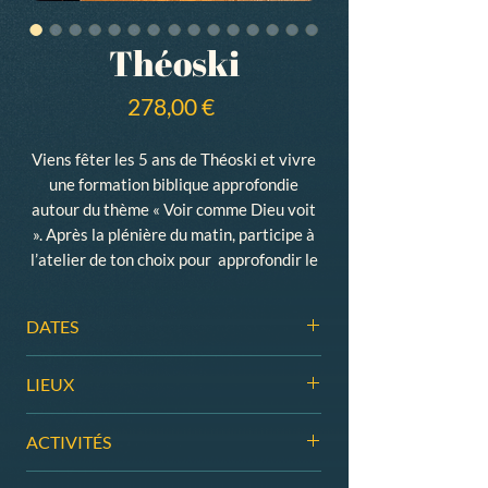
Théoski
Prix
278,00 €
Viens fêter les 5 ans de Théoski et vivre
une formation biblique approfondie
autour du thème « Voir comme Dieu voit
». Après la plénière du matin, participe à
l’atelier de ton choix pour approfondir le
sujet qui te parle. Ensuite, prends ton
pique-nique et choisis ton activité
DATES
préférée : ski, snow, raquettes, luge… ou
même une pause détente ! Après un bon
27 déc. 2026 au 2 janv. 2027
LIEUX
repas chaud, profite d’une soirée
conviviale (témoignages, louange, jeux…)
Chalet Koop, Praz de Lys (Haute-
suivie de discussions enrichissantes
ACTIVITÉS
Savoie).
autour d’une tisane. Et cette année la
Choisis chaque jour ton activité
2ème « Théonight Luge Challenge » !