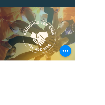
du matériel, les voyages aller-retour ni
la cotisation annuelle familiale (7€ par
famille, obligatoire pour les non-
adhérents à Matthania).
QUI SOMMES NOUS :
Association Matthania 430 rue ste
claire deville